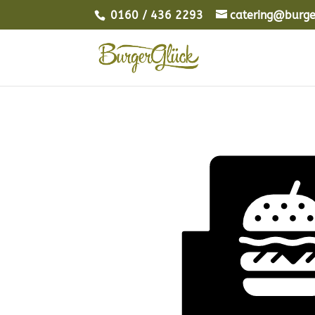
0160 / 436 2293
catering@burge