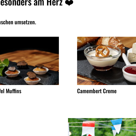
 besonders am Herz
❤️
nschen umsetzen.
fel Muffins
Camembert Creme