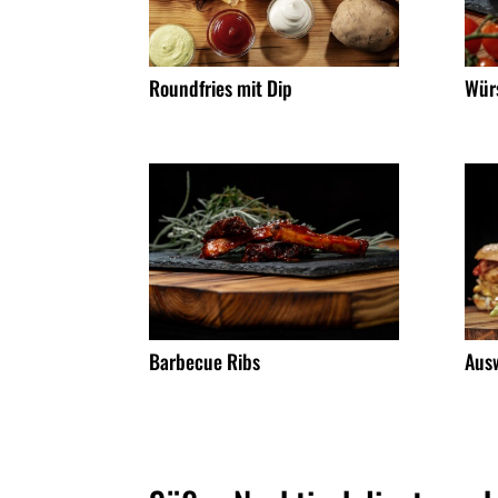
Roundfries mit Dip
Wür
Barbecue Ribs
Aus