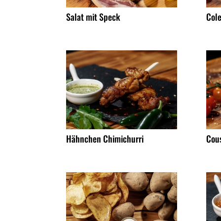
Salat mit Speck
Col
Hähnchen Chimichurri
Cou