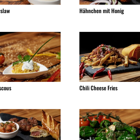
eslaw
Hähnchen mit Honig
scous
Chili Cheese Fries