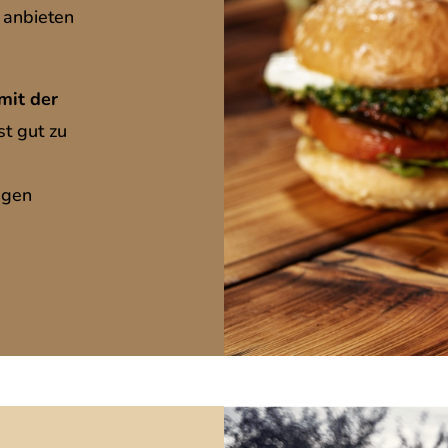
anbieten
mit der
st gut zu
ngen