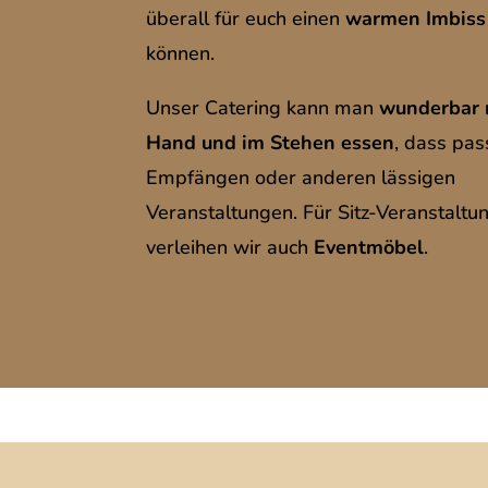
überall für euch einen
warmen Imbiss
können.
Unser Catering kann man
wunderbar 
Hand und im Stehen essen
, dass pas
Empfängen oder anderen lässigen
Veranstaltungen. Für Sitz-Veranstaltu
verleihen wir auch
Eventmöbel
.