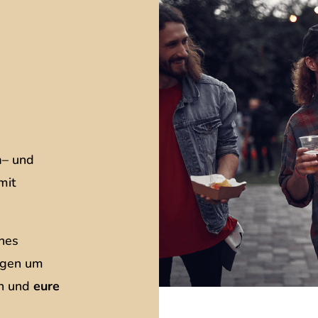
n
– und
mit
ches
ngen um
rn und
eure