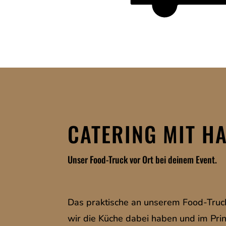
CATERING MIT H
Unser Food-Truck vor Ort bei deinem Event.
Das praktische an unserem Food-Truck
wir die Küche dabei haben und im Prin