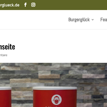
rglueck.de
Burgerglück
Fea
nseite
tare